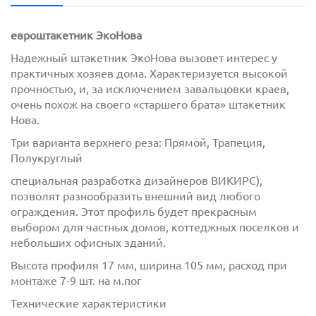
евроштакетник ЭкоНова
Надежный штакетник ЭкоНова вызовет интерес у
практичных хозяев дома. Характеризуется высокой
прочностью, и, за исключением завальцовки краев,
очень похож на своего «старшего брата» штакетник
Нова.
Три варианта верхнего реза: Прямой, Трапеция,
Полукруглый
с
политикой обработки персональных данных
ознакомлен(-а) и даю
согласие
на обработку
специальная разработка дизайнеров ВИКИРС),
персональных данных
позволят разнообразить внешний вид любого
ограждения. Этот профиль будет прекрасным
с
политикой конфиденциальности
ознакомлен(-а)
выбором для частных домов, коттеджных поселков и
и даю согласие
небольших офисных зданий.
Высота профиля 17 мм, ширина 105 мм, расход при
монтаже 7-9 шт. на м.пог
Технические характеристики