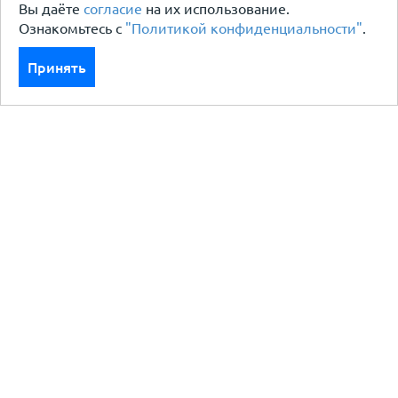
Вы даёте
согласие
на их использование.
Ознакомьтесь с
"Политикой конфиденциальности"
.
Принять
Каталог
Кровля кровельная система
Фасад
Ограждения заборы
Черный металлопрокат
Утеплители гидро пароизоляция
Водосточные системы
Показать больше
Услуги