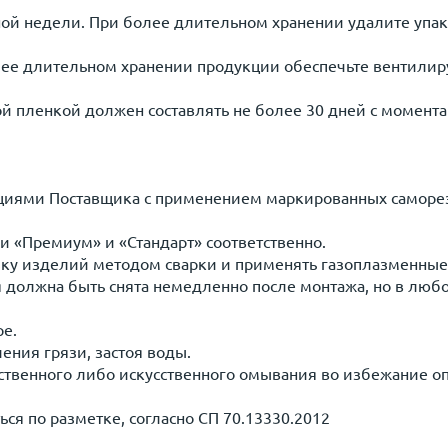
дной недели. При более длительном хранении удалите упа
олее длительном хранении продукции обеспечьте вентили
й пленкой должен составлять не более 30 дней с момент
укциями Поставщика с применением маркированных саморе
 «Премиум» и «Стандарт» соответственно.
езку изделий методом сварки и применять газоплазменные
я должна быть снята немедленно после монтажа, но в любо
ре.
ния грязи, застоя воды.
твенного либо искусственного омывания во избежание опас
ся по разметке, согласно СП 70.13330.2012