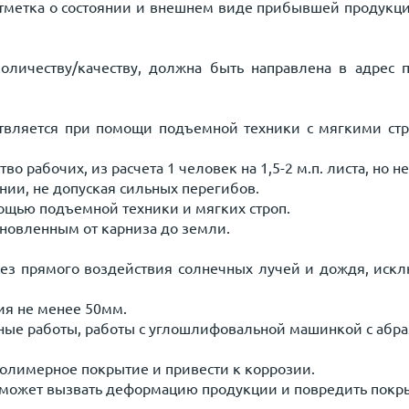
отметка о состоянии и внешнем виде прибывшей продукции
количеству/качеству, должна быть направлена в адрес
ествляется при помощи подъемной техники с мягкими ст
о рабочих, из расчета 1 человек на 1,5-2 м.п. листа, но н
ии, не допуская сильных перегибов.
ощью подъемной техники и мягких строп.
новленным от карниза до земли.
без прямого воздействия солнечных лучей и дождя, иск
ия не менее 50мм.
ные работы, работы с углошлифовальной машинкой с абра
полимерное покрытие и привести к коррозии.
о может вызвать деформацию продукции и повредить покр