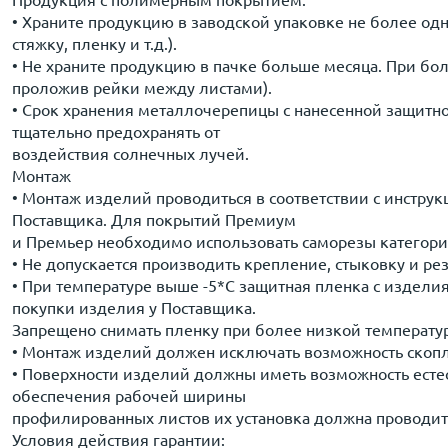
Продукция с полимерным покрытием:
• Храните продукцию в заводской упаковке не более о
стяжку, пленку и т.д.).
• Не храните продукцию в пачке больше месяца. При б
проложив рейки между листами).
• Срок хранения металлочерепицы с нанесенной защитно
тщательно предохранять от
воздействия солнечных лучей.
Монтаж
• Монтаж изделий проводиться в соответствии с инстр
Поставщика. Для покрытий Премиум
и Премьер необходимо использовать саморезы категории
• Не допускается производить крепление, стыковку и р
• При температуре выше -5*С защитная пленка с издели
покупки изделия у Поставщика.
Запрещено снимать пленку при более низкой температу
• Монтаж изделий должен исключать возможность скопле
• Поверхности изделий должны иметь возможность естес
обеспечения рабочей ширины
профилированных листов их установка должна проводить
Условия действия гарантии: