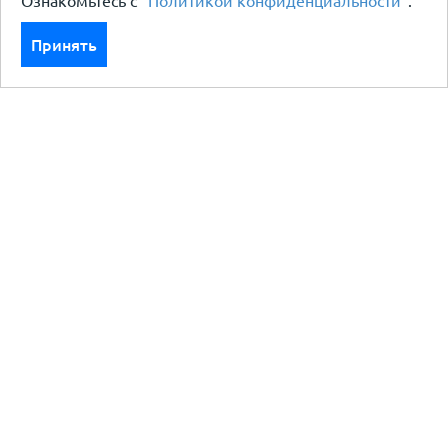
Ознакомьтесь с
"Политикой конфиденциальности"
.
Принять
Каталог
Кровля кровельная система
Фасад
Ограждения заборы
Черный металлопрокат
Утеплители гидро пароизоляция
Водосточные системы
Показать больше
Услуги
Бесплатный замер и точный расчет