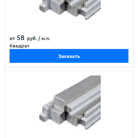
58
от
руб. /
м.п.
Квадрат
Заказать