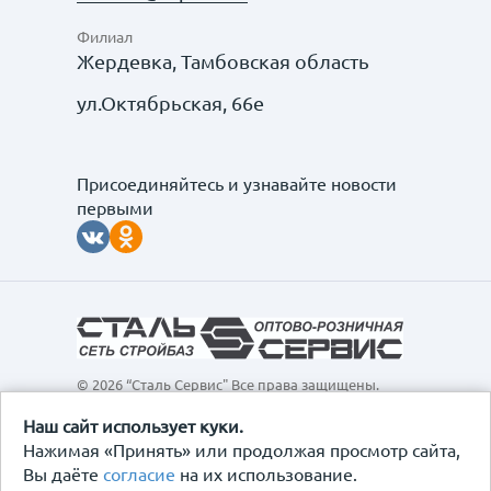
Филиал
Жердевка, Тамбовская область
ул.Октябрьская, 66е
Присоединяйтесь и узнавайте новости
первыми
© 2026 “Сталь Сервис" Все права защищены.
Обращаем ваше внимание на то, что данный
интернет-сайт, а также вся информация о товарах и
Наш сайт использует куки.
ценах, предоставленная на нём, носит
Нажимая «Принять» или продолжая просмотр сайта,
исключительно информационный характер и ни при
Вы даёте
согласие
на их использование.
каких условиях не является публичной офертой,