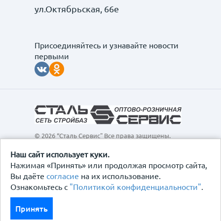
ул.Октябрьская, 66е
Присоединяйтесь и узнавайте новости
первыми
© 2026 “Сталь Сервис" Все права защищены.
Обращаем ваше внимание на то, что данный
интернет-сайт, а также вся информация о товарах и
Наш сайт использует куки.
ценах, предоставленная на нём, носит
Нажимая «Принять» или продолжая просмотр сайта,
исключительно информационный характер и ни при
Вы даёте
согласие
на их использование.
каких условиях не является публичной офертой,
Ознакомьтесь с
"Политикой конфиденциальности"
.
определяемой положениями Статьи 437
Гражданского кодекса Российской Федерации.
Политика конфиденциальности
Принять
Договор-оферта