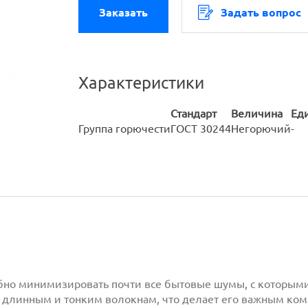
Заказать
Задать вопрос
Характеристики
Стандарт
Величина
Ед
Группа горючести
ГОСТ 30244
Негорючий
-
собно минимизировать почти все бытовые шумы, с которы
длинным и тонким волокнам, что делает его важным ком