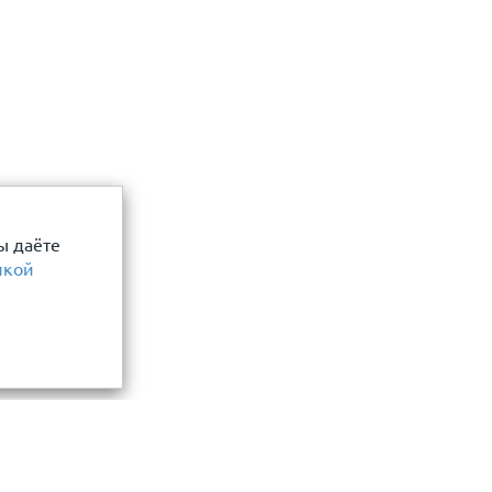
ы даёте
икой
Информация