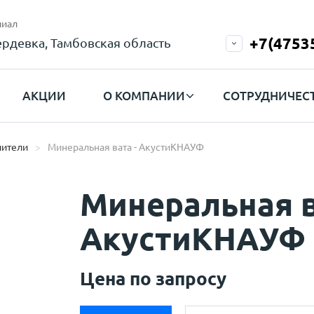
иал
+7(4753
рдевка, Тамбовская область
АКЦИИ
О КОМПАНИИ
СОТРУДНИЧЕС
лители
Минеральная вата - АкустиКНАУФ
Минеральная в
АкустиКНАУФ
Цена по запросу