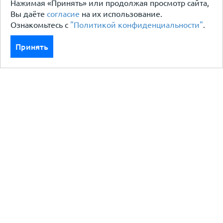
Нажимая «Принять» или продолжая просмотр сайта,
Вы даёте
согласие
на их использование.
Ознакомьтесь с
"Политикой конфиденциальности"
.
Принять
Каталог
Кровля кровельная система
Фасад
Ограждения заборы
Черный металлопрокат
Утеплители гидро пароизоляция
Водосточные системы
Показать больше
Услуги