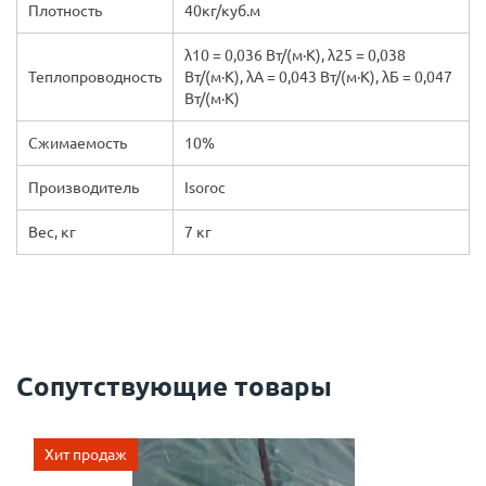
Плотность
40кг/куб.м
λ10 = 0,036 Вт/(м·К), λ25 = 0,038
Теплопроводность
Вт/(м·К), λА = 0,043 Вт/(м·К), λБ = 0,047
Вт/(м·К)
Сжимаемость
10%
Производитель
Isoroc
Вес, кг
7 кг
Сопутствующие товары
Хит продаж