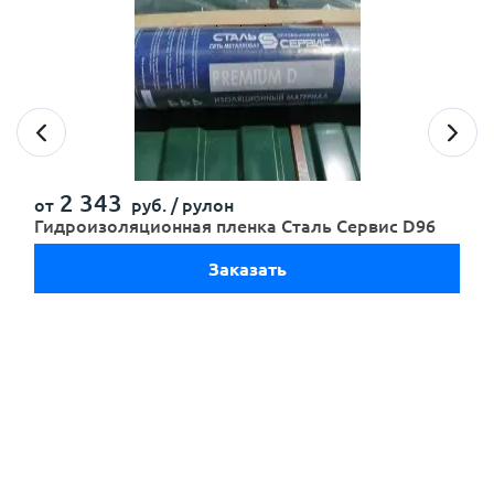
с
политикой обработки персональных данных
ознакомлен(-а) и даю
согласие
на обработку
персональных данных
с
политикой конфиденциальности
ознакомлен(-а)
и даю согласие
2 343
от
руб. /
рулон
Гидроизоляционная пленка Сталь Сервис D96
Заказать