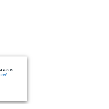
ы даёте
икой