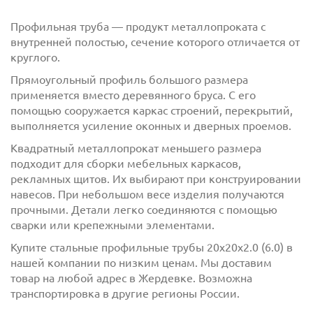
Профильная труба — продукт металлопроката с
внутренней полостью, сечение которого отличается от
круглого.
Прямоугольный профиль большого размера
применяется вместо деревянного бруса. С его
помощью сооружается каркас строений, перекрытий,
выполняется усиление оконных и дверных проемов.
Квадратный металлопрокат меньшего размера
с
политикой обработки персональных данных
подходит для сборки мебельных каркасов,
ознакомлен(-а) и даю
согласие
на обработку
рекламных щитов. Их выбирают при конструировании
персональных данных
навесов. При небольшом весе изделия получаются
прочными. Детали легко соединяются с помощью
с
политикой конфиденциальности
ознакомлен(-а)
сварки или крепежными элементами.
и даю согласие
Купите стальные профильные трубы 20х20х2.0 (6.0) в
нашей компании по низким ценам. Мы доставим
товар на любой адрес в Жердевке. Возможна
транспортировка в другие регионы России.