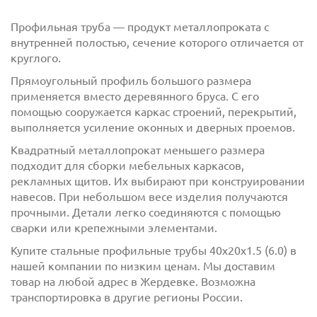
Профильная труба — продукт металлопроката с
внутренней полостью, сечение которого отличается от
круглого.
Прямоугольный профиль большого размера
применяется вместо деревянного бруса. С его
помощью сооружается каркас строений, перекрытий,
выполняется усиление оконных и дверных проемов.
Квадратный металлопрокат меньшего размера
с
политикой обработки персональных данных
подходит для сборки мебельных каркасов,
ознакомлен(-а) и даю
согласие
на обработку
рекламных щитов. Их выбирают при конструировании
персональных данных
навесов. При небольшом весе изделия получаются
прочными. Детали легко соединяются с помощью
с
политикой конфиденциальности
ознакомлен(-а)
сварки или крепежными элементами.
и даю согласие
Купите стальные профильные трубы 40х20х1.5 (6.0) в
нашей компании по низким ценам. Мы доставим
товар на любой адрес в Жердевке. Возможна
транспортировка в другие регионы России.