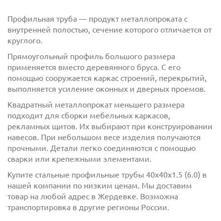
Профильная труба — продукт металлопроката с
внутренней полостью, сечение которого отличается от
круглого.
Прямоугольный профиль большого размера
применяется вместо деревянного бруса. С его
помощью сооружается каркас строений, перекрытий,
выполняется усиление оконных и дверных проемов.
Квадратный металлопрокат меньшего размера
с
политикой обработки персональных данных
подходит для сборки мебельных каркасов,
ознакомлен(-а) и даю
согласие
на обработку
рекламных щитов. Их выбирают при конструировании
персональных данных
навесов. При небольшом весе изделия получаются
прочными. Детали легко соединяются с помощью
с
политикой конфиденциальности
ознакомлен(-а)
сварки или крепежными элементами.
и даю согласие
Купите стальные профильные трубы 40х40х1.5 (6.0) в
нашей компании по низким ценам. Мы доставим
товар на любой адрес в Жердевке. Возможна
транспортировка в другие регионы России.