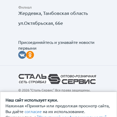
Филиал
Жердевка, Тамбовская область
ул.Октябрьская, 66е
Присоединяйтесь и узнавайте новости
первыми
© 2026 “Сталь Сервис" Все права защищены.
Обращаем ваше внимание на то, что данный
интернет-сайт, а также вся информация о товарах и
Наш сайт использует куки.
ценах, предоставленная на нём, носит
Нажимая «Принять» или продолжая просмотр сайта,
исключительно информационный характер и ни при
Вы даёте
согласие
на их использование.
каких условиях не является публичной офертой,
определяемой положениями Статьи 437