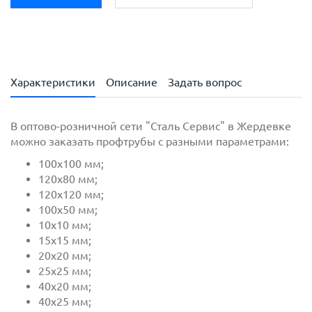
80х60х3.0 (6.0)
80х80х3.0(6.0)
100х50х3.0(6.0)
100х100х3.0(6.0)
100х100х4.0(6.0)
Характеристики
Описание
Задать вопрос
120х80х4.0(6.0)
120х120х4.0(6.0)
120х120х5.0(6.0)
В оптово-розничной сети "Сталь Сервис" в Жердевке
140х140х5.0(6.0)
можно заказать профтрубы с разными параметрами:
160х160х5.0(6.0)
100х100 мм;
180х180х6.0(6.0)
120х80 мм;
120х120 мм;
100х50 мм;
10х10 мм;
15х15 мм;
20х20 мм;
25х25 мм;
40х20 мм;
40х25 мм;