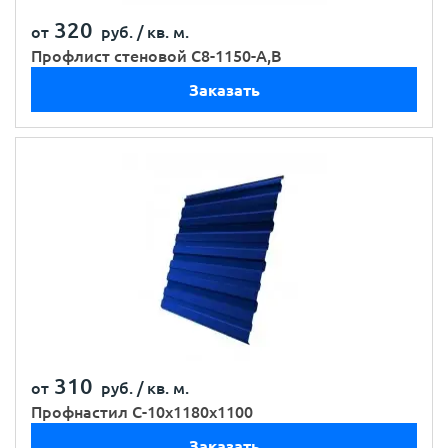
320
от
руб. /
кв. м.
Профлист стеновой С8-1150-A,B
Заказать
310
от
руб. /
кв. м.
Профнастил С-10x1180x1100
Заказать