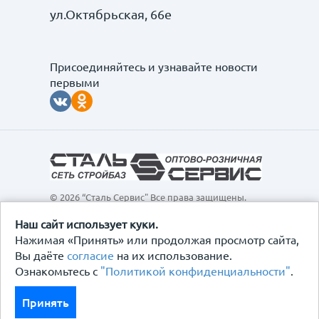
ул.Октябрьская, 66е
Присоединяйтесь и узнавайте новости
первыми
© 2026 “Сталь Сервис" Все права защищены.
Обращаем ваше внимание на то, что данный
интернет-сайт, а также вся информация о товарах и
Наш сайт использует куки.
ценах, предоставленная на нём, носит
Нажимая «Принять» или продолжая просмотр сайта,
исключительно информационный характер и ни при
Вы даёте
согласие
на их использование.
каких условиях не является публичной офертой,
Ознакомьтесь с
"Политикой конфиденциальности"
.
определяемой положениями Статьи 437
Гражданского кодекса Российской Федерации.
Политика конфиденциальности
Принять
Договор-оферта