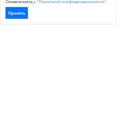
Ознакомьтесь с
"Политикой конфиденциальности"
.
Принять
Каталог
Кровля кровельная система
Фасад
Ограждения заборы
Черный металлопрокат
Утеплители гидро пароизоляция
Водосточные системы
Показать больше
Услуги