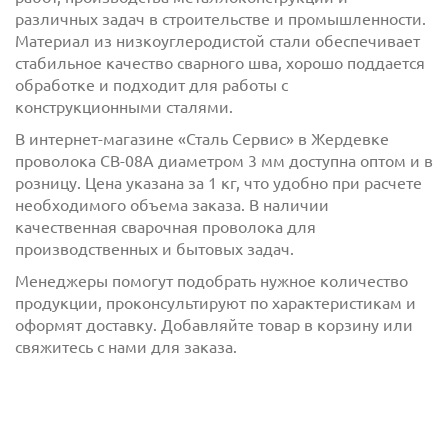
различных задач в строительстве и промышленности.
Материал из низкоуглеродистой стали обеспечивает
стабильное качество сварного шва, хорошо поддается
обработке и подходит для работы с
конструкционными сталями.
В интернет-магазине «Сталь Сервис» в Жердевке
с
политикой обработки персональных данных
проволока СВ-08А диаметром 3 мм доступна оптом и в
ознакомлен(-а) и даю
согласие
на обработку
розницу. Цена указана за 1 кг, что удобно при расчете
персональных данных
необходимого объема заказа. В наличии
качественная сварочная проволока для
с
политикой конфиденциальности
ознакомлен(-а)
производственных и бытовых задач.
и даю согласие
Менеджеры помогут подобрать нужное количество
продукции, проконсультируют по характеристикам и
оформят доставку. Добавляйте товар в корзину или
свяжитесь с нами для заказа.