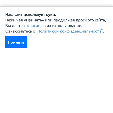
Наш сайт использует куки.
Нажимая «Принять» или продолжая просмотр сайта,
Вы даёте
согласие
на их использование.
Ознакомьтесь с
"Политикой конфиденциальности"
.
Принять
Каталог
Кровля кровельная система
Фасад
Ограждения заборы
Черный металлопрокат
Утеплители гидро пароизоляция
Водосточные системы