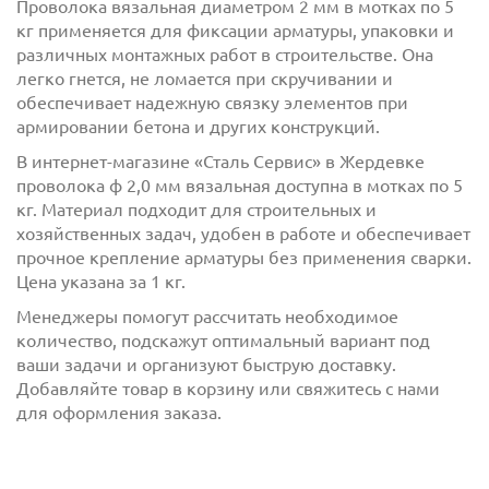
Проволока вязальная диаметром 2 мм в мотках по 5
кг применяется для фиксации арматуры, упаковки и
различных монтажных работ в строительстве. Она
легко гнется, не ломается при скручивании и
обеспечивает надежную связку элементов при
армировании бетона и других конструкций.
В интернет-магазине «Сталь Сервис» в Жердевке
проволока ф 2,0 мм вязальная доступна в мотках по 5
с
политикой обработки персональных данных
кг. Материал подходит для строительных и
ознакомлен(-а) и даю
согласие
на обработку
хозяйственных задач, удобен в работе и обеспечивает
персональных данных
прочное крепление арматуры без применения сварки.
Цена указана за 1 кг.
с
политикой конфиденциальности
ознакомлен(-а)
Менеджеры помогут рассчитать необходимое
и даю согласие
количество, подскажут оптимальный вариант под
ваши задачи и организуют быструю доставку.
Добавляйте товар в корзину или свяжитесь с нами
для оформления заказа.